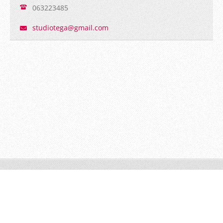
063223485
studiote
ga@gmail
.com
© 2015 Tutti i diritti riservati.
Crea un sito web gratis